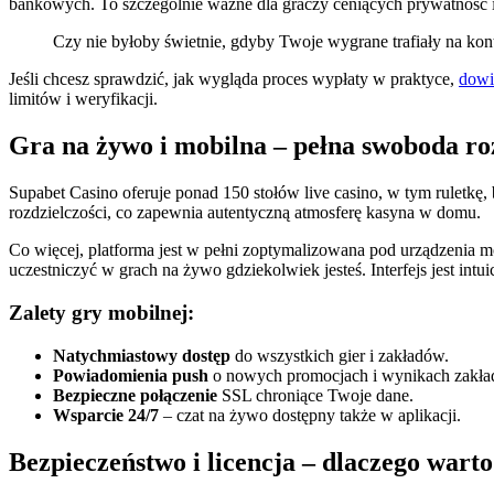
bankowych. To szczególnie ważne dla graczy ceniących prywatność i 
Czy nie byłoby świetnie, gdyby Twoje wygrane trafiały na kon
Jeśli chcesz sprawdzić, jak wygląda proces wypłaty w praktyce,
dowi
limitów i weryfikacji.
Gra na żywo i mobilna – pełna swoboda r
Supabet Casino oferuje ponad 150 stołów live casino, w tym ruletkę,
rozdzielczości, co zapewnia autentyczną atmosferę kasyna w domu.
Co więcej, platforma jest w pełni zoptymalizowana pod urządzenia m
uczestniczyć w grach na żywo gdziekolwiek jesteś. Interfejs jest intui
Zalety gry mobilnej:
Natychmiastowy dostęp
do wszystkich gier i zakładów.
Powiadomienia push
o nowych promocjach i wynikach zakła
Bezpieczne połączenie
SSL chroniące Twoje dane.
Wsparcie 24/7
– czat na żywo dostępny także w aplikacji.
Bezpieczeństwo i licencja – dlaczego wart