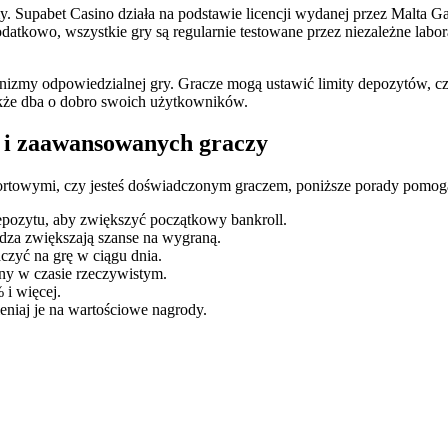
my. Supabet Casino działa na podstawie licencji wydanej przez Malta
tkowo, wszystkie gry są regularnie testowane przez niezależne labora
izmy odpowiedzialnej gry. Gracze mogą ustawić limity depozytów, cz
akże dba o dobro swoich użytkowników.
 i zaawansowanych graczy
sportowymi, czy jesteś doświadczonym graczem, poniższe porady pomo
pozytu, aby zwiększyć początkowy bankroll.
edza zwiększają szanse na wygraną.
czyć na grę w ciągu dnia.
any w czasie rzeczywistym.
 i więcej.
eniaj je na wartościowe nagrody.