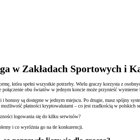
ga w Zakładach Sportowych i Ka
formę, która spełni wszystkie potrzeby. Wielu graczy korzysta z osobn
e połączenie obu światów w jednym koncie może przynieść wymierne k
dki i bonusy są dostępne w jednym miejscu. Po drugie, masz spójny sys
i możliwość płatności kryptowalutami – co jest rzadkością w polskich s
zności logowania się do kilku serwisów?
oblemy i co wyróżnia go na tle konkurencji.