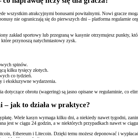
 co naprawdę liczy się dla gracza?
rzede wszystkim atrakcyjnymi bonusami powitalnymi. Nowi gracze mog
nusy nie ograniczają się do pierwszych dni – platforma regularnie orga
iony zakład sportowy lub przegraną w kasynie otrzymujesz punkty, k
, które przynoszą natychmiastowy zysk.
owych spinów.
cą kilku tysięcy złotych.
wych co tydzień.
y i ekskluzywne wydarzenia.
dotyczące obrotu (wagering) są jasno opisane w regulaminie, co elim
 – jak to działa w praktyce?
ypłatę. Wiele kasyn wymaga kilku dni, a niekiedy nawet tygodni, zanim
na jest w ciągu 24 godzin, a w niektórych przypadkach nawet w ciągu
Bitcoin, Ethereum i Litecoin. Dzięki temu możesz deponować i wypła