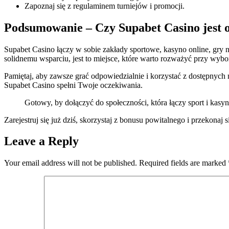
Zapoznaj się z regulaminem turniejów i promocji.
Podsumowanie – Czy Supabet Casino jest 
Supabet Casino łączy w sobie zakłady sportowe, kasyno online, gry
solidnemu wsparciu, jest to miejsce, które warto rozważyć przy wy
Pamiętaj, aby zawsze grać odpowiedzialnie i korzystać z dostępnych 
Supabet Casino spełni Twoje oczekiwania.
Gotowy, by dołączyć do społeczności, która łączy sport i kas
Zarejestruj się już dziś, skorzystaj z bonusu powitalnego i przekona
Leave a Reply
Your email address will not be published.
Required fields are marked