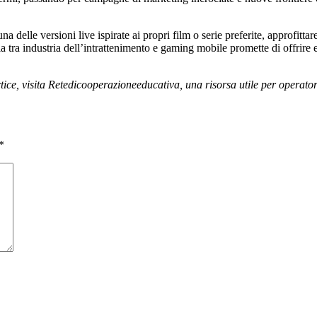
a delle versioni live ispirate ai propri film o serie preferite, approfittar
gia tra industria dell’intrattenimento e gaming mobile promette di offrire
tice, visita Retedicooperazioneeducativa, una risorsa utile per operator
*