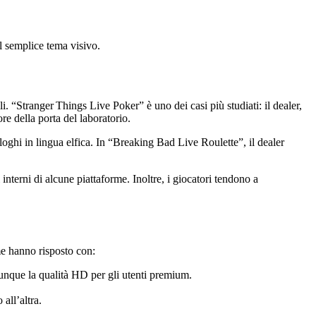
il semplice tema visivo.
 “Stranger Things Live Poker” è uno dei casi più studiati: il dealer,
e della porta del laboratorio.
oghi in lingua elfica. In “Breaking Bad Live Roulette”, il dealer
nterni di alcune piattaforme. Inoltre, i giocatori tendono a
me hanno risposto con:
nque la qualità HD per gli utenti premium.
all’altra.