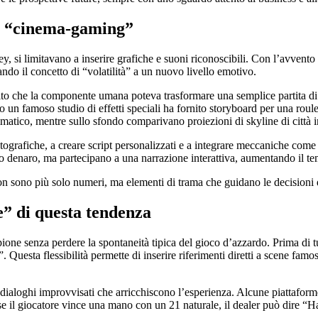
 il “cinema‑gaming”
ey, si limitavano a inserire grafiche e suoni riconoscibili. Con l’avvento
tando il concetto di “volatilità” a un nuovo livello emotivo.
ito che la componente umana poteva trasformare una semplice partita di b
 un famoso studio di effetti speciali ha fornito storyboard per una roulett
mmatico, mentre sullo sfondo comparivano proiezioni di skyline di città i
atografiche, a creare script personalizzati e a integrare meccaniche come
ano denaro, ma partecipano a una narrazione interattiva, aumentando il t
 non sono più solo numeri, ma elementi di trama che guidano le decisioni 
re” di questa tendenza
opione senza perdere la spontaneità tipica del gioco d’azzardo. Prima d
Questa flessibilità permette di inserire riferimenti diretti a scene fam
o dialoghi improvvisati che arricchiscono l’esperienza. Alcune piattaform
 se il giocatore vince una mano con un 21 naturale, il dealer può dire “H