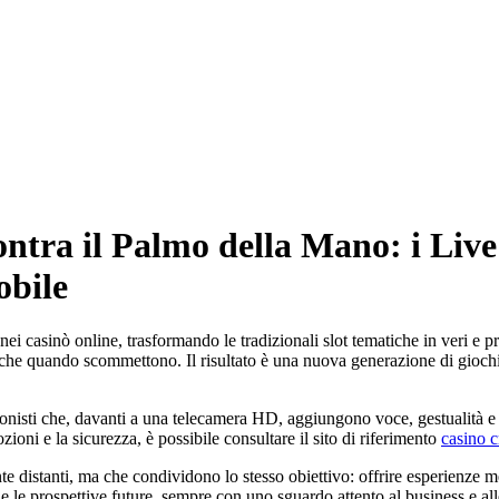
tra il Palmo della Mano: i Live
obile
 casinò online, trasformando le tradizionali slot tematiche in veri e prop
e quando scommettono. Il risultato è una nuova generazione di giochi da t
ssionisti che, davanti a una telecamera HD, aggiungono voce, gestualità
oni e la sicurezza, è possibile consultare il sito di riferimento
casino c
distanti, ma che condividono lo stesso obiettivo: offrire esperienze me
li e le prospettive future, sempre con uno sguardo attento al business e al