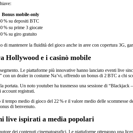
chiave:
Bonus mobile‑only
0 % su depositi BTC
0 % su prime 3 giocate
0 % su giro gratuito
 mantenere la fluidità del gioco anche in aree con copertura 3G, garan
tra Hollywood e i casinò mobile
segmento. Le piattaforme più innovative hanno lanciato eventi live sinc
a” con un dealer in costume Na’vi, offrendo un bonus di 2 BTC a chi s
la portata. Un noto youtuber ha trasmesso una sessione di “Blackjack –
 account registrati.
l tempo medio di gioco del 22 % e il valore medio delle scommesse del 1
 bonus di benvenuto.
hi live ispirati a media popolari
tti d’autore dei contenuti cinematografici. Le piattaforme ottengono una