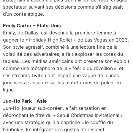
spectateur suivant ses décisions comme s’il s’agissait
d’un conte épique.
Emily Carter – États‑Unis
Emily, de Dallas, est devenue la première femme à
gagner le « Holiday High Roller » de Las Vegas en 2023.
Son style agressif, combiné à une lecture fine de la
volatilité des adversaires, a fait exploser les cotes du
tableau. Les médias américains ont présenté son exploit
comme une métaphore de la « féérie du réveillon », et
ses streams Twitch ont inspiré une vague de jeunes
joueuses à s’inscrire sur les plateformes de poker en
ligne.
Jun‑Ho Park – Asie
Jun‑Ho, joueur sud‑coréen, a fait sensation en
décrochant le titre du « Seoul Christmas Invitational »
avec une stratégie qu’il a baptisée « le souffle du
hanbok ». En intégrant des gestes de respect