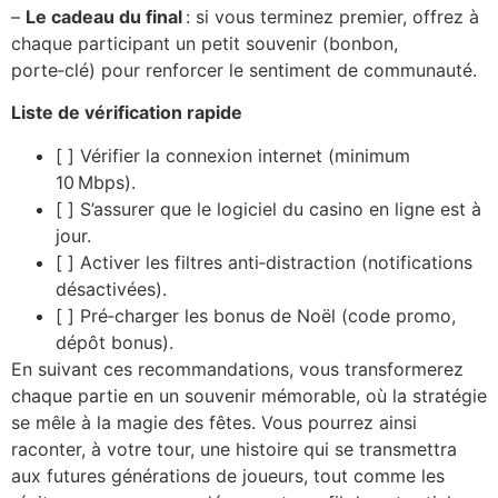
–
Le cadeau du final
: si vous terminez premier, offrez à
chaque participant un petit souvenir (bonbon,
porte‑clé) pour renforcer le sentiment de communauté.
Liste de vérification rapide
[ ] Vérifier la connexion internet (minimum
10 Mbps).
[ ] S’assurer que le logiciel du casino en ligne est à
jour.
[ ] Activer les filtres anti‑distraction (notifications
désactivées).
[ ] Pré‑charger les bonus de Noël (code promo,
dépôt bonus).
En suivant ces recommandations, vous transformerez
chaque partie en un souvenir mémorable, où la stratégie
se mêle à la magie des fêtes. Vous pourrez ainsi
raconter, à votre tour, une histoire qui se transmettra
aux futures générations de joueurs, tout comme les