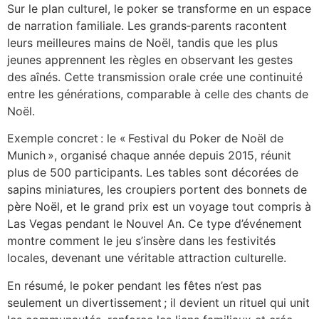
Sur le plan culturel, le poker se transforme en un espace
de narration familiale. Les grands‑parents racontent
leurs meilleures mains de Noël, tandis que les plus
jeunes apprennent les règles en observant les gestes
des aînés. Cette transmission orale crée une continuité
entre les générations, comparable à celle des chants de
Noël.
Exemple concret : le « Festival du Poker de Noël de
Munich », organisé chaque année depuis 2015, réunit
plus de 500 participants. Les tables sont décorées de
sapins miniatures, les croupiers portent des bonnets de
père Noël, et le grand prix est un voyage tout compris à
Las Vegas pendant le Nouvel An. Ce type d’événement
montre comment le jeu s’insère dans les festivités
locales, devenant une véritable attraction culturelle.
En résumé, le poker pendant les fêtes n’est pas
seulement un divertissement ; il devient un rituel qui unit