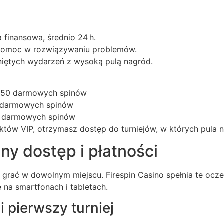
 finansowa, średnio 24 h.
 pomoc w rozwiązywaniu problemów.
niętych wydarzeń z wysoką pulą nagród.
 50 darmowych spinów
 darmowych spinów
0 darmowych spinów
któw VIP, otrzymasz dostęp do turniejów, w których pula n
lny dostęp i płatności
grać w dowolnym miejscu. Firespin Casino spełnia te ocze
e na smartfonach i tabletach.
i pierwszy turniej