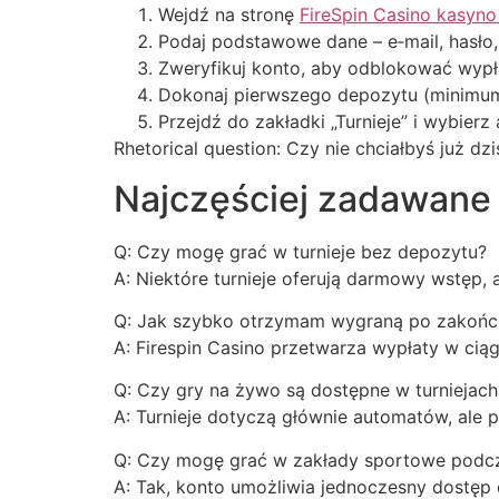
Wejdź na stronę
FireSpin Casino kasyno 
Podaj podstawowe dane – e‑mail, hasło,
Zweryfikuj konto, aby odblokować wypł
Dokonaj pierwszego depozytu (minimum 
Przejdź do zakładki „Turnieje” i wybierz 
Rhetorical question: Czy nie chciałbyś już d
Najczęściej zadawane 
Q: Czy mogę grać w turnieje bez depozytu?
A: Niektóre turnieje oferują darmowy wstęp,
Q: Jak szybko otrzymam wygraną po zakończ
A: Firespin Casino przetwarza wypłaty w cią
Q: Czy gry na żywo są dostępne w turniejach
A: Turnieje dotyczą głównie automatów, ale p
Q: Czy mogę grać w zakłady sportowe podcza
A: Tak, konto umożliwia jednoczesny dostęp