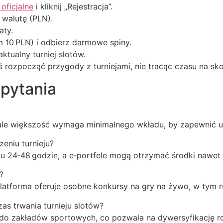
oficjalne
i kliknij „Rejestracja”.
 walutę (PLN).
aty.
10 PLN) i odbierz darmowe spiny.
aktualny turniej slotów.
ziś rozpocząć przygody z turniejami, nie tracąc czasu na 
pytania
 ale większość wymaga minimalnego wkładu, by zapewnić u
eniu turnieju?
gu 24‑48 godzin, a e‑portfele mogą otrzymać środki nawet 
?
latforma oferuje osobne konkursy na gry na żywo, w tym ru
s trwania turnieju slotów?
 do zakładów sportowych, co pozwala na dywersyfikację r