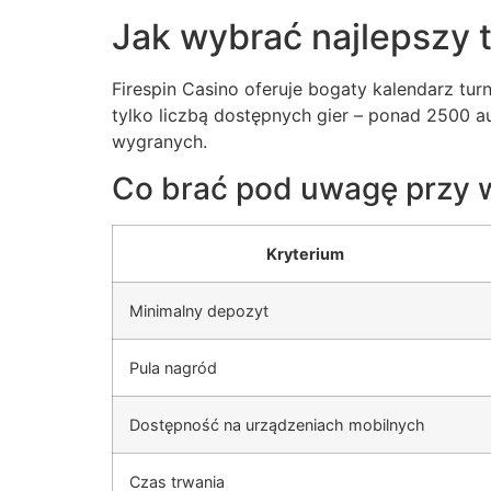
Jak wybrać najlepszy t
Firespin Casino oferuje bogaty kalendarz turn
tylko liczbą dostępnych gier – ponad 2500 
wygranych.
Co brać pod uwagę przy w
Kryterium
Minimalny depozyt
Pula nagród
Dostępność na urządzeniach mobilnych
Czas trwania