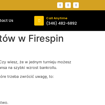
Call Anytime
tact Us
(346) 482-6892
tów w Firespin
 Czy wiesz, że w jednym turnieju możesz
nsa na szybki wzrost bankrollu.
tóre trzeba zwrócić uwagę, to:
stwo.