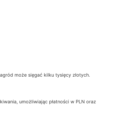
agród może sięgać kilku tysięcy złotych.
kiwania, umożliwiając płatności w PLN oraz