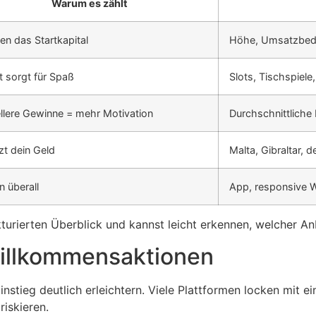
Warum es zählt
en das Startkapital
Höhe, Umsatzbedi
lt sorgt für Spaß
Slots, Tischspiele,
llere Gewinne = mehr Motivation
Durchschnittliche
zt dein Geld
Malta, Gibraltar, 
n überall
App, responsive W
kturierten Überblick und kannst leicht erkennen, welcher Anb
illkommensaktionen
nstieg deutlich erleichtern. Viele Plattformen locken mit 
riskieren.