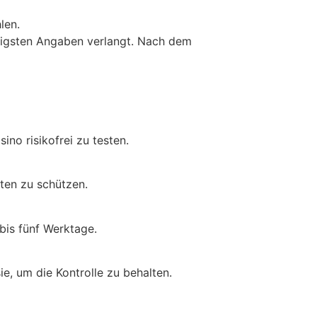
len.
nötigsten Angaben verlangt. Nach dem
ino risikofrei zu testen.
ten zu schützen.
bis fünf Werktage.
ie, um die Kontrolle zu behalten.