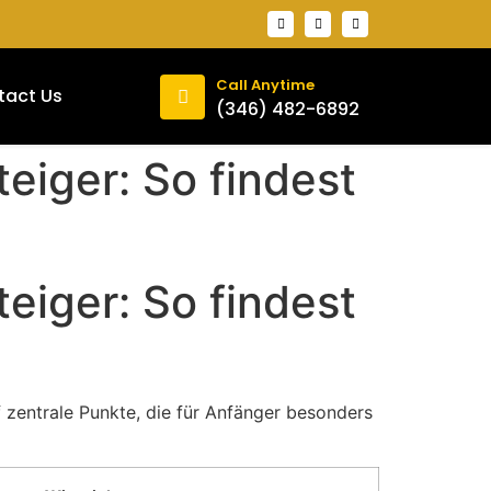
Call Anytime
tact Us
(346) 482-6892
eiger: So findest
eiger: So findest
f zentrale Punkte, die für Anfänger besonders