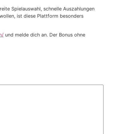
eite Spielauswahl, schnelle Auszahlungen
 wollen, ist diese Plattform besonders
m/
und melde dich an. Der Bonus ohne