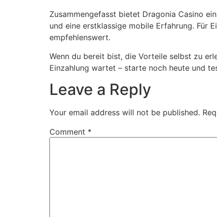
Zusammengefasst bietet Dragonia Casino ein 
und eine erstklassige mobile Erfahrung. Für Ei
empfehlenswert.
Wenn du bereit bist, die Vorteile selbst zu er
Einzahlung wartet – starte noch heute und 
Leave a Reply
Your email address will not be published.
Req
Comment
*