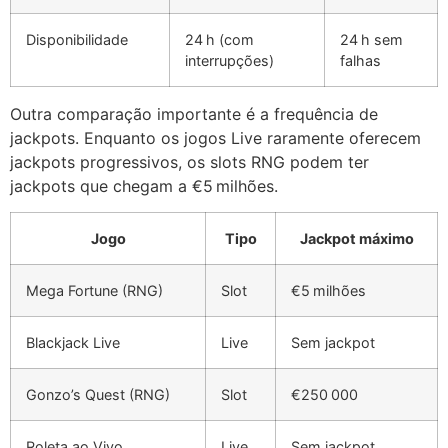
Disponibilidade
24 h (com
24 h sem
interrupções)
falhas
Outra comparação importante é a frequência de
jackpots. Enquanto os jogos Live raramente oferecem
jackpots progressivos, os slots RNG podem ter
jackpots que chegam a €5 milhões.
Jogo
Tipo
Jackpot máximo
Mega Fortune (RNG)
Slot
€5 milhões
Blackjack Live
Live
Sem jackpot
Gonzo’s Quest (RNG)
Slot
€250 000
Roleta ao Vivo
Live
Sem jackpot