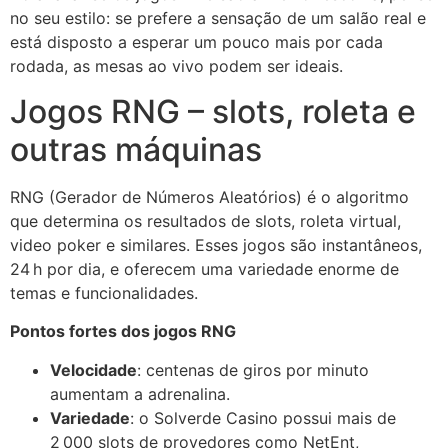
no seu estilo: se prefere a sensação de um salão real e
está disposto a esperar um pouco mais por cada
rodada, as mesas ao vivo podem ser ideais.
Jogos RNG – slots, roleta e
outras máquinas
RNG (Gerador de Números Aleatórios) é o algoritmo
que determina os resultados de slots, roleta virtual,
video poker e similares. Esses jogos são instantâneos,
24 h por dia, e oferecem uma variedade enorme de
temas e funcionalidades.
Pontos fortes dos jogos RNG
Velocidade
: centenas de giros por minuto
aumentam a adrenalina.
Variedade
: o Solverde Casino possui mais de
2 000 slots de provedores como NetEnt,