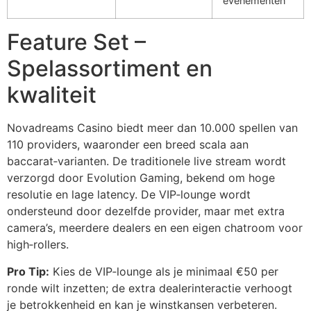
evenementen
Feature Set –
Spelassortiment en
kwaliteit
Novadreams Casino biedt meer dan 10.000 spellen van
110 providers, waaronder een breed scala aan
baccarat‑varianten. De traditionele live stream wordt
verzorgd door Evolution Gaming, bekend om hoge
resolutie en lage latency. De VIP‑lounge wordt
ondersteund door dezelfde provider, maar met extra
camera’s, meerdere dealers en een eigen chatroom voor
high‑rollers.
Pro Tip:
Kies de VIP‑lounge als je minimaal €50 per
ronde wilt inzetten; de extra dealerinteractie verhoogt
je betrokkenheid en kan je winstkansen verbeteren.