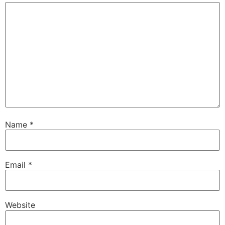
Name
*
Email
*
Website