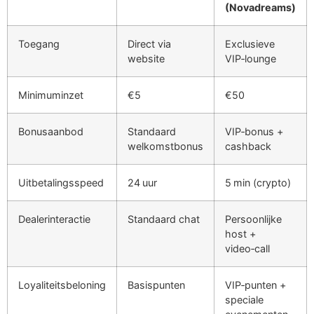
(Novadreams)
Toegang
Direct via
Exclusieve
website
VIP‑lounge
Minimuminzet
€5
€50
Bonusaanbod
Standaard
VIP‑bonus +
welkomstbonus
cashback
Uitbetalingsspeed
24 uur
5 min (crypto)
Dealerinteractie
Standaard chat
Persoonlijke
host +
video‑call
Loyaliteitsbeloning
Basispunten
VIP‑punten +
speciale