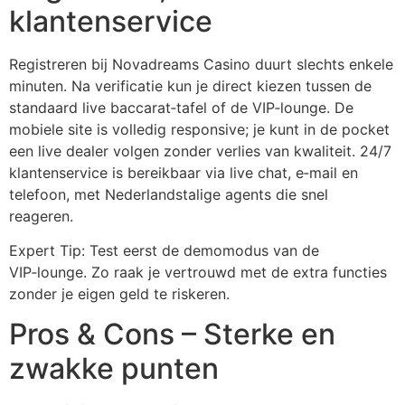
klantenservice
Registreren bij Novadreams Casino duurt slechts enkele
minuten. Na verificatie kun je direct kiezen tussen de
standaard live baccarat‑tafel of de VIP‑lounge. De
mobiele site is volledig responsive; je kunt in de pocket
een live dealer volgen zonder verlies van kwaliteit. 24/7
klantenservice is bereikbaar via live chat, e‑mail en
telefoon, met Nederlandstalige agents die snel
reageren.
Expert Tip: Test eerst de demomodus van de
VIP‑lounge. Zo raak je vertrouwd met de extra functies
zonder je eigen geld te riskeren.
Pros & Cons – Sterke en
zwakke punten