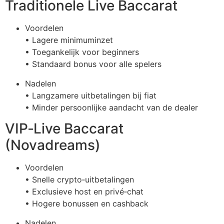
Traditionele Live Baccarat
Voordelen
• Lagere minimuminzet
• Toegankelijk voor beginners
• Standaard bonus voor alle spelers
Nadelen
• Langzamere uitbetalingen bij fiat
• Minder persoonlijke aandacht van de dealer
VIP‑Live Baccarat
(Novadreams)
Voordelen
• Snelle crypto‑uitbetalingen
• Exclusieve host en privé‑chat
• Hogere bonussen en cashback
Nadelen