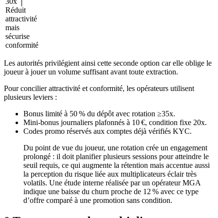
30x │
Réduit
attractivité
mais
sécurise
conformité
Les autorités privilégient ainsi cette seconde option car elle oblige le
joueur à jouer un volume suffisant avant toute extraction.
Pour concilier attractivité et conformité, les opérateurs utilisent
plusieurs leviers :
Bonus limité à 50 % du dépôt avec rotation ≥35x.
Mini‑bonus journaliers plafonnés à 10 €, condition fixe 20x.
Codes promo réservés aux comptes déjà vérifiés KYC.
Du point de vue du joueur, une rotation crée un engagement
prolongé : il doit planifier plusieurs sessions pour atteindre le
seuil requis, ce qui augmente la rétention mais accentue aussi
la perception du risque liée aux multiplicateurs éclair très
volatils. Une étude interne réalisée par un opérateur MGA
indique une baisse du churn proche de 12 % avec ce type
d’offre comparé à une promotion sans condition.