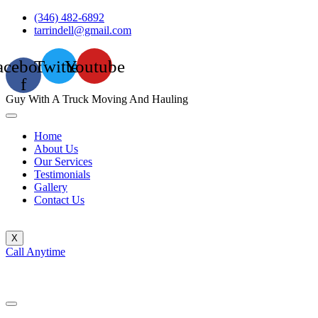
Skip
(346) 482-6892
to
tarrindell@gmail.com
content
acebook-
Twitter
Youtube
f
Guy With A Truck Moving And Hauling
Home
About Us
Our Services
Testimonials
Gallery
Contact Us
X
Call Anytime
(346) 482-6892