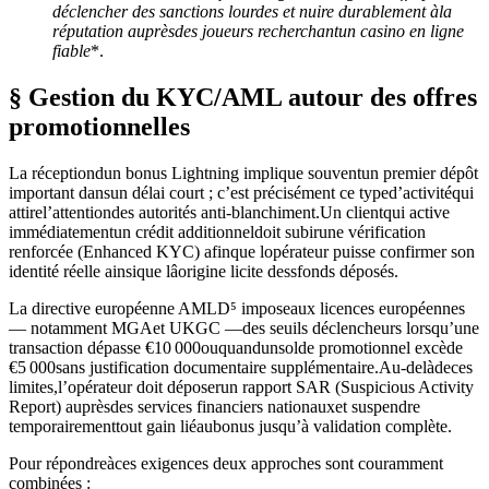
déclencher des sanctions lourdes et nuire durablement àla
réputation auprèsdes joueurs recherchantun
casino en ligne
fiable
*.
§️ Gestion du KYC/AML autour des offres
promotionnelles
La réceptiondun bonus Lightning implique souventun premier dépôt
important dansun délai court ; c’est précisément ce typed’activitéqui
attirel’attentiondes autorités anti‑blanchiment.Un clientqui active
immédiatementun crédit additionneldoit subirune vérification
renforcée (Enhanced KYC) afinque lopérateur puisse confirmer son
identité réelle ainsique lâorigine licite dessfonds déposés.
La directive européenne AMLD⁵ imposeaux licences européennes
— notamment MGAet UKGC —des seuils déclencheurs lorsqu’une
transaction dépasse €10 000ouquandunsolde promotionnel excède
€5 000sans justification documentaire supplémentaire.Au-delàdeces
limites,l’opérateur doit déposerun rapport SAR (Suspicious Activity
Report) auprèsdes services financiers nationauxet suspendre
temporairementtout gain liéaubonus jusqu’à validation complète.
Pour répondreàces exigences deux approches sont couramment
combinées :