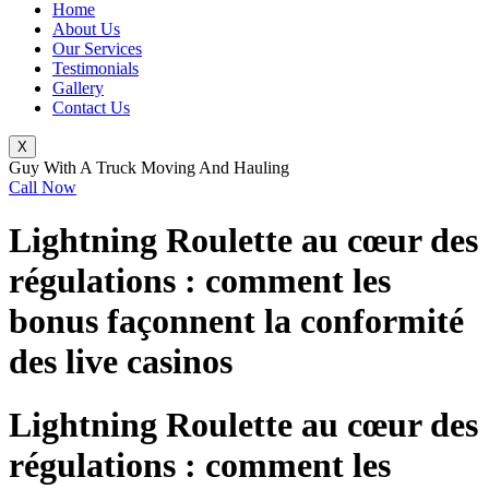
Home
About Us
Our Services
Testimonials
Gallery
Contact Us
X
Guy With A Truck Moving And Hauling
Call Now
Lightning Roulette au cœur des
régulations : comment les
bonus façonnent la conformité
des live casinos
Lightning Roulette au cœur des
régulations : comment les