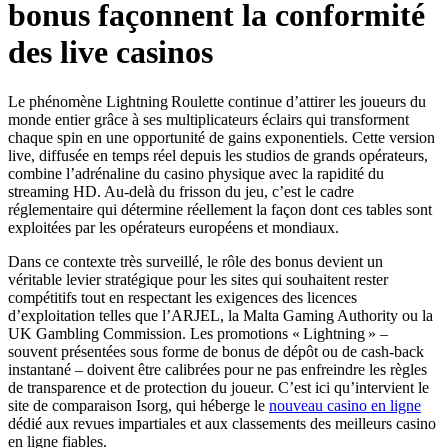
bonus façonnent la conformité
des live casinos
Le phénomène Lightning Roulette continue d’attirer les joueurs du
monde entier grâce à ses multiplicateurs éclairs qui transforment
chaque spin en une opportunité de gains exponentiels. Cette version
live, diffusée en temps réel depuis les studios de grands opérateurs,
combine l’adrénaline du casino physique avec la rapidité du
streaming HD. Au‑delà du frisson du jeu, c’est le cadre
réglementaire qui détermine réellement la façon dont ces tables sont
exploitées par les opérateurs européens et mondiaux.
Dans ce contexte très surveillé, le rôle des bonus devient un
véritable levier stratégique pour les sites qui souhaitent rester
compétitifs tout en respectant les exigences des licences
d’exploitation telles que l’ARJEL, la Malta Gaming Authority ou la
UK Gambling Commission. Les promotions « Lightning » –
souvent présentées sous forme de bonus de dépôt ou de cash‑back
instantané – doivent être calibrées pour ne pas enfreindre les règles
de transparence et de protection du joueur. C’est ici qu’intervient le
site de comparaison Isorg, qui héberge le
nouveau casino en ligne
dédié aux revues impartiales et aux classements des meilleurs casino
en ligne fiables.