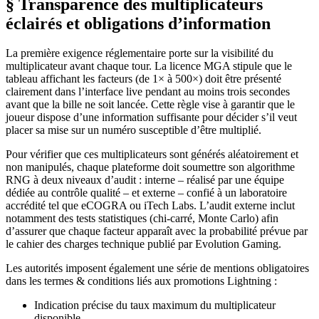
§️ Transparence des multiplicateurs
éclairés et obligations d’information
La première exigence réglementaire porte sur la visibilité du
multiplicateur avant chaque tour. La licence MGA stipule que le
tableau affichant les facteurs (de 1× à 500×) doit être présenté
clairement dans l’interface live pendant au moins trois secondes
avant que la bille ne soit lancée. Cette règle vise à garantir que le
joueur dispose d’une information suffisante pour décider s’il veut
placer sa mise sur un numéro susceptible d’être multiplié.
Pour vérifier que ces multiplicateurs sont générés aléatoirement et
non manipulés, chaque plateforme doit soumettre son algorithme
RNG à deux niveaux d’audit : interne – réalisé par une équipe
dédiée au contrôle qualité – et externe – confié à un laboratoire
accrédité tel que eCOGRA ou iTech Labs. L’audit externe inclut
notamment des tests statistiques (chi‑carré, Monte Carlo) afin
d’assurer que chaque facteur apparaît avec la probabilité prévue par
le cahier des charges technique publié par Evolution Gaming.
Les autorités imposent également une série de mentions obligatoires
dans les termes & conditions liés aux promotions Lightning :
Indication précise du taux maximum du multiplicateur
disponible