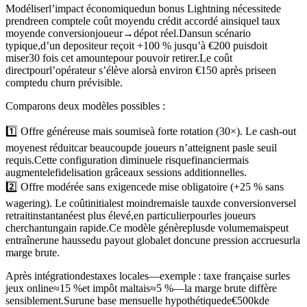
Modéliserl’impact économiquedun bonus Lightning nécessitede
prendreen comptele coût moyendu crédit accordé ainsiquel taux
moyende conversionjoueur→dépot réel.Dansun scénario
typique,d’un depositeur reçoit +100 % jusqu’à €200 puisdoit
miser30 fois cet amountepour pouvoir retirer.Le coût
directpourl’opérateur s’élève alorsà environ €150 après priseen
comptedu churn prévisible.
Comparons deux modèles possibles :
1️⃣ Offre généreuse mais soumiseà forte rotation (30×). Le cash‑out
moyenest réduitcar beaucoupde joueurs n’atteignent pasle seuil
requis.Cette configuration diminuele risquefinanciermais
augmentelefidelisation grâceaux sessions additionnelles.
2️⃣ Offre modérée sans exigencede mise obligatoire (+25 % sans
wagering). Le coûtinitialest moindremaisle tauxde conversionversel
retraitinstantanéest plus élevé,en particulierpourles joueurs
cherchantungain rapide.Ce modèle génèreplusde volumemaispeut
entraînerune haussedu payout globalet doncune pression accruesurla
marge brute.
Après intégrationdestaxes locales—exemple : taxe française surles
jeux online≈15 %et impôt maltais≈5 %—la marge brute diffère
sensiblement.Surune base mensuelle hypothétiquede€500kde