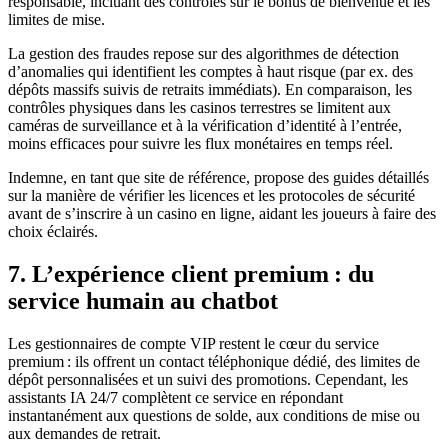
responsable, incluant des contrôles sur le bonus de bienvenue et les
limites de mise.
La gestion des fraudes repose sur des algorithmes de détection
d’anomalies qui identifient les comptes à haut risque (par ex. des
dépôts massifs suivis de retraits immédiats). En comparaison, les
contrôles physiques dans les casinos terrestres se limitent aux
caméras de surveillance et à la vérification d’identité à l’entrée,
moins efficaces pour suivre les flux monétaires en temps réel.
Indemne, en tant que site de référence, propose des guides détaillés
sur la manière de vérifier les licences et les protocoles de sécurité
avant de s’inscrire à un casino en ligne, aidant les joueurs à faire des
choix éclairés.
7. L’expérience client premium : du
service humain au chatbot
Les gestionnaires de compte VIP restent le cœur du service
premium : ils offrent un contact téléphonique dédié, des limites de
dépôt personnalisées et un suivi des promotions. Cependant, les
assistants IA 24/7 complètent ce service en répondant
instantanément aux questions de solde, aux conditions de mise ou
aux demandes de retrait.