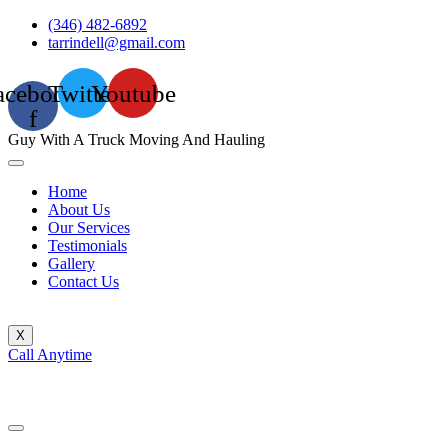
Skip
(346) 482-6892
to
tarrindell@gmail.com
content
acebook-
Twitter
Youtube
f
Guy With A Truck Moving And Hauling
Home
About Us
Our Services
Testimonials
Gallery
Contact Us
X
Call Anytime
(346) 482-6892