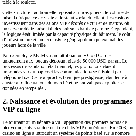
table à la roulette.
Cette structure traditionnelle reposait sur trois piliers : le volume de
mise, la fréquence de visite et le statut social du client. Les casinos
investissaient dans des salons VIP décorés de cuir et de marbre, où
un serveur dédié présentait des boissons haut de gamme. Cependant,
la logique était limitée par la capacité physique du bâtiment, le coût
d’infrastructure et une exclusivité géographique qui excluait les
joueurs hors de la ville.
Par exemple, le MGM Grand attribuait un « Gold Card »
uniquement aux joueurs déposant plus de 50 000 USD par an. Le
processus de validation était manuel, les promotions étaient
imprimées sur du papier et les communications se faisaient par
téléphone fixe. Cette approche, bien que prestigieuse, était lente à
ajuster aux fluctuations du marché et ne pouvait pas exploiter les
données en temps réel.
2. Naissance et évolution des programmes
VIP en ligne
Le tournant du millénaire a vu l’apparition des premiers bonus de
bienvenue, suivis rapidement de clubs VIP numériques. En 2003, un
casino en ligne a introduit un système de points basé sur le nombre