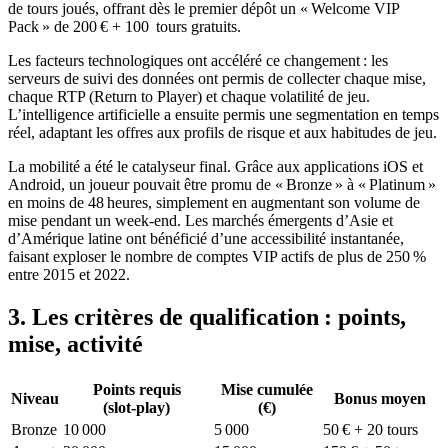
de tours joués, offrant dès le premier dépôt un « Welcome VIP
Pack » de 200 € + 100 tours gratuits.
Les facteurs technologiques ont accéléré ce changement : les
serveurs de suivi des données ont permis de collecter chaque mise,
chaque RTP (Return to Player) et chaque volatilité de jeu.
L’intelligence artificielle a ensuite permis une segmentation en temps
réel, adaptant les offres aux profils de risque et aux habitudes de jeu.
La mobilité a été le catalyseur final. Grâce aux applications iOS et
Android, un joueur pouvait être promu de « Bronze » à « Platinum »
en moins de 48 heures, simplement en augmentant son volume de
mise pendant un week‑end. Les marchés émergents d’Asie et
d’Amérique latine ont bénéficié d’une accessibilité instantanée,
faisant exploser le nombre de comptes VIP actifs de plus de 250 %
entre 2015 et 2022.
3. Les critères de qualification : points,
mise, activité
Points requis
Mise cumulée
Niveau
Bonus moyen
(slot‑play)
(€)
Bronze
10 000
5 000
50 € + 20 tours