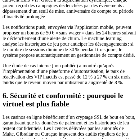
joueur reçoit des campagnes déclenchées par des événements :
dépassement d’un seuil de mise, anniversaire de compte ou période
d’inactivité prolongée.
Les notifications push, envoyées via l’application mobile, peuvent
proposer un bonus de 50 € « sans wager » dans les 24 heures suivant
le déclenchement d’une alerte de churn. Le machine‑learning
analyse les historiques de jeu pour anticiper les désengagements : si
le nombre de sessions diminue de 30 % pendant trois jours, le
système propose automatiquement un gestionnaire de compte dédié.
Une étude de cas interne (non publiée) a montré qu’après
l’implémentation d’une plateforme d’automatisation, le taux de
réactivation des VIP inactifs est passé de 12 % à 27 % en six mois,
tandis que le revenu moyen par utilisateur a augmenté de 8 %.
6. Sécurité et conformité : pourquoi le
virtuel est plus fiable
Les casinos en ligne bénéficient d’un cryptage SSL de bout en bout,
garantissant que les données de paiement et les historiques de jeu
restent confidentiels. Les licences délivrées par les autorités de
Malte, Gibraltar ou Curaçao imposent des audits réguliers de jeu