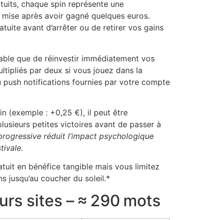
atuits, chaque spin représente une
e mise après avoir gagné quelques euros.
uite avant d’arrêter ou de retirer vos gains
ntable que de réinvestir immédiatement vos
tipliés par deux si vous jouez dans la
u push notifications fournies par votre compte
n (exemple : +0,25 €), il peut être
plusieurs petites victoires avant de passer à
rogressive réduit l’impact psychologique
tivale.
uit en bénéfice tangible mais vous limitez
ns jusqu’au coucher du soleil.*
urs sites – ≈ 290 mots