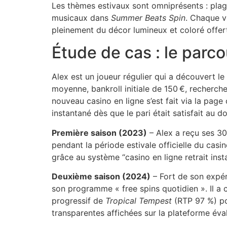
Les thèmes estivaux sont omniprésents : pla
musicaux dans
Summer Beats Spin
. Chaque v
pleinement du décor lumineux et coloré offert
Étude de cas : le parc
Alex est un joueur régulier qui a découvert le 
moyenne, bankroll initiale de 150 €, recherche
nouveau casino en ligne s’est fait via la pag
instantané dès que le pari était satisfait au 
Première saison (2023)
– Alex a reçu ses 30
pendant la période estivale officielle du casin
grâce au système “casino en ligne retrait ins
Deuxième saison (2024)
– Fort de son expér
son programme « free spins quotidien ». Il a
progressif de
Tropical Tempest
(RTP 97 %) p
transparentes affichées sur la plateforme éva