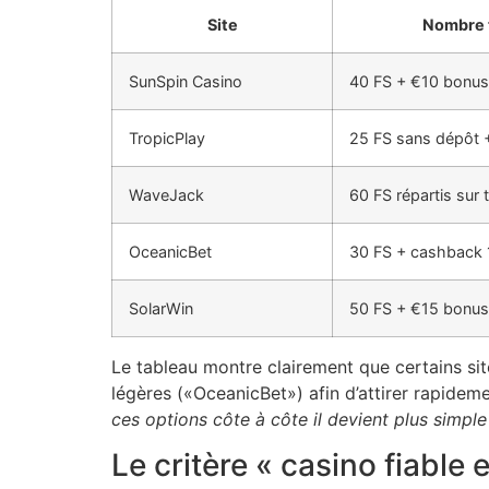
Site
Nombre t
SunSpin Casino
40 FS + €10 bonus
TropicPlay
25 FS sans dépôt 
WaveJack
60 FS répartis sur 
OceanicBet
30 FS + cashback
SolarWin
50 FS + €15 bonus
Le tableau montre clairement que certains sit
légères («​OceanicBet​») afin d’attirer rapidem
ces options côte à côte il devient plus simple
Le critère « casino fiable 