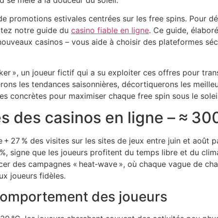
d se mêle à la douceur du soleil.
 promotions estivales centrées sur les free spins. Pour déco
ltez notre guide du
casino fiable en ligne
. Ce guide, élabo
nouveaux casinos – vous aide à choisir des plateformes sécu
er », un joueur fictif qui a su exploiter ces offres pour tra
yserons les tendances saisonnières, décortiquerons les meil
es concrètes pour maximiser chaque free spin sous le soleil
s des casinos en ligne – ≈ 30
 27 % des visites sur les sites de jeux entre juin et août 
 signe que les joueurs profitent du temps libre et du clim
cer des campagnes « heat‑wave », où chaque vague de chal
ux joueurs fidèles.
 comportement des joueurs