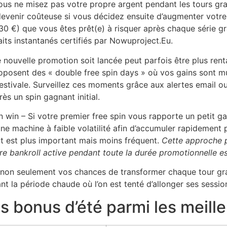
vous ne misez pas votre propre argent pendant les tours gr
devenir coûteuse si vous décidez ensuite d’augmenter votr
€) que vous êtes prêt(e) à risquer après chaque série grat
its instantanés certifiés par Nowuproject.Eu.
e nouvelle promotion soit lancée peut parfois être plus re
oposent des « double free spin days » où vos gains sont mul
 estivale. Surveillez ces moments grâce aux alertes email o
ès un spin gagnant initial.
 win – Si votre premier free spin vous rapporte un petit gai
 une machine à faible volatilité afin d’accumuler rapidement 
pot est plus important mais moins fréquent.
Cette approche p
re bankroll active pendant toute la durée promotionnelle es
non seulement vos chances de transformer chaque tour grat
nt la période chaude où l’on est tenté d’allonger ses sessio
 bonus d’été parmi les meille