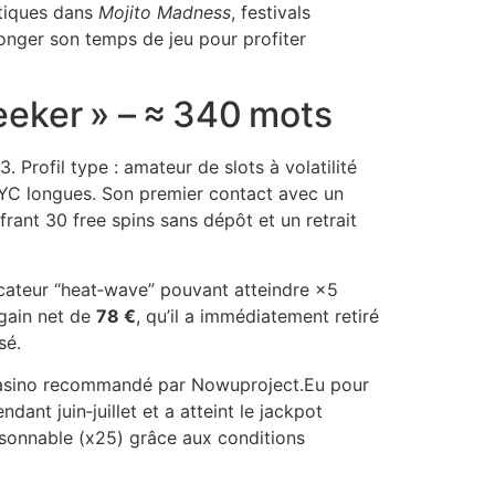
otiques dans
Mojito Madness
, festivals
longer son temps de jeu pour profiter
eeker » – ≈ 340 mots
. Profil type : amateur de slots à volatilité
s KYC longues. Son premier contact avec un
rant 30 free spins sans dépôt et un retrait
icateur “heat‑wave” pouvant atteindre ×5
 gain net de
78 €
, qu’il a immédiatement retiré
sé.
u casino recommandé par Nowuproject.Eu pour
dant juin‑juillet et a atteint le jackpot
isonnable (x25) grâce aux conditions