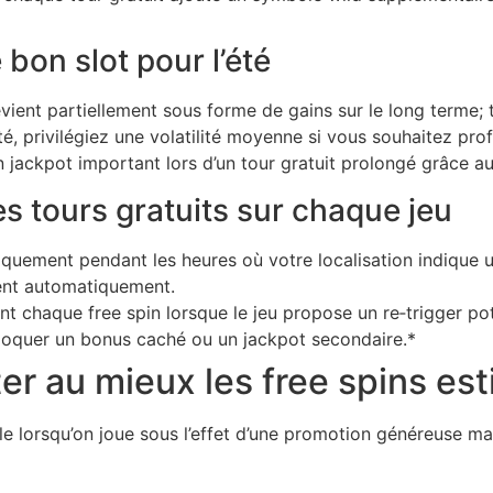
e bon slot pour l’été
ent partiellement sous forme de gains sur le long terme; to
té, privilégiez une volatilité moyenne si vous souhaitez prof
 jackpot important lors d’un tour gratuit prolongé grâce au
s tours gratuits sur chaque jeu
iquement pendant les heures où votre localisation indique
uent automatiquement.
t chaque free spin lorsque le jeu propose un re‑trigger po
loquer un bonus caché ou un jackpot secondaire.*
ter au mieux les free spins es
e lorsqu’on joue sous l’effet d’une promotion généreuse mais