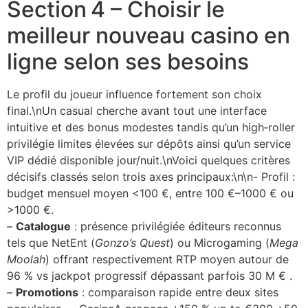
Section 4 – Choisir le
meilleur nouveau casino en
ligne selon ses besoins
Le profil du joueur influence fortement son choix
final.\nUn casual cherche avant tout une interface
intuitive et des bonus modestes tandis qu’un high‑roller
privilégie limites élevées sur dépôts ainsi qu’un service
VIP dédié disponible jour/nuit.\nVoici quelques critères
décisifs classés selon trois axes principaux:\n\n- Profil :
budget mensuel moyen <100 €, entre 100 €–1000 € ou
>1000 €.
–
Catalogue
: présence privilégiée éditeurs reconnus
tels que NetEnt (
Gonzo’s Quest
) ou Microgaming (
Mega
Moolah
) offrant respectivement RTP moyen autour de
96 % vs jackpot progressif dépassant parfois 30 M € .
–
Promotions
: comparaison rapide entre deux sites