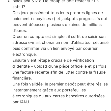
Blackjack S17 où le croupier doit rester sur un
soft‑17.
Ces jeux possèdent tous leurs propres lignes de
paiement (« paylines ») et jackpots progressifs qui
peuvent dépasser plusieurs dizaines de millions
d’euros.
Créer un compte est simple : il suffit de saisir son
adresse e‑mail, choisir un nom d’utilisateur sécurisé
puis confirmer via un lien envoyé par courrier
électronique.
Ensuite vient l’étape cruciale de vérification
d’identité – upload d’une pièce officielle et parfois
une facture récente afin de lutter contre la fraude
financière.
Une fois validée, le premier dépôt peut être réalisé
instantanément grâce aux portefeuilles
électroniques ou aux cartes bancaires autorisées
par l’ANJ.