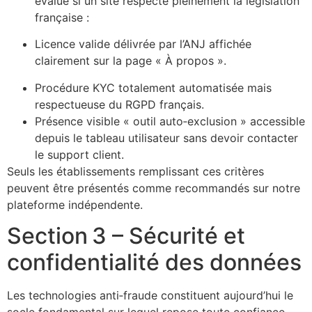
évalue si un site respecte pleinement la législation
française :
Licence valide délivrée par l’ANJ affichée
clairement sur la page « À propos ».
Procédure KYC totalement automatisée mais
respectueuse du RGPD français.
Présence visible « outil auto‑exclusion » accessible
depuis le tableau utilisateur sans devoir contacter
le support client.
Seuls les établissements remplissant ces critères
peuvent être présentés comme recommandés sur notre
plateforme indépendente.
Section 3 – Sécurité et
confidentialité des données
Les technologies anti‑fraude constituent aujourd’hui le