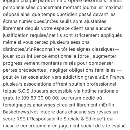
logique chaque plateforme propose désormais limites
personnalisées concernant montant journalier maximal
déposé ainsi que temps quotidien passé devant les
écrans numériques.\nCes seuils sont ajustables
librement depuis votre espace client sans aucune
justification requise,\net ils sont strictement appliqués
même si vous tentez plusieurs sessions
distinctes.\n\nReconnaître tôt les signes classiques—
jouer sous influence émotionnelle forte , augmenter
progressivement montants misés pour compenser
pertes précédentes , négliger obligations familiales —
peut éviter escalation vers addiction grave.\nEn France
plusieurs associations offrent soutien professionnel
telque S.O.S Joueurs accessible via hotline nationale
gratuite (09 69 39 00 00) ou forum dédié où
témoignages anonymes circulent librement.\nEnfin
Basketnews.Net intègre dans chacune ses revues un
score RSE (“Responsabilité Sociale & Éthique”) qui
mesure concrètement engagement social du site évalué