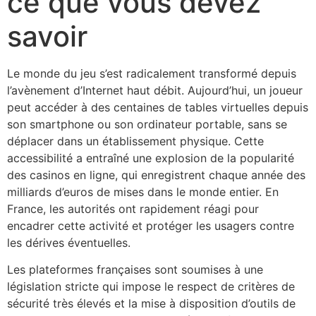
ce que vous devez
savoir
Le monde du jeu s’est radicalement transformé depuis
l’avènement d’Internet haut débit. Aujourd’hui, un joueur
peut accéder à des centaines de tables virtuelles depuis
son smartphone ou son ordinateur portable, sans se
déplacer dans un établissement physique. Cette
accessibilité a entraîné une explosion de la popularité
des casinos en ligne, qui enregistrent chaque année des
milliards d’euros de mises dans le monde entier. En
France, les autorités ont rapidement réagi pour
encadrer cette activité et protéger les usagers contre
les dérives éventuelles.
Les plateformes françaises sont soumises à une
législation stricte qui impose le respect de critères de
sécurité très élevés et la mise à disposition d’outils de