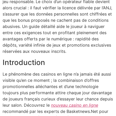
jeu responsable. Le choix d’un opérateur fiable devient
alors crucial : il faut vérifier la licence délivrée par l’ANJ,
s’assurer que les données personnelles sont chiffrées et
que les bonus proposés ne cachent pas de conditions
abusives. Un guide détaillé aide le joueur à naviguer
entre ces exigences tout en profitant pleinement des
avantages offerts par le numérique : rapidité des
dépôts, variété infinie de jeux et promotions exclusives
réservées aux nouveaux inscrits.
Introduction
Le phénomène des casinos en ligne n’a jamais été aussi
visible qu’en ce moment ; la combinaison d’offres
promotionnelles alléchantes et d’une technologie
toujours plus performante attire chaque jour davantage
de joueurs français curieux d’essayer leur chance depuis
leur salon. Découvrez le
nouveau casino en ligne
recommandé par les experts de Basketnews.Net pour