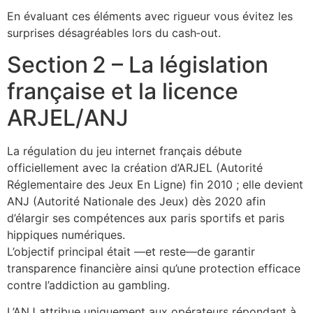
En évaluant ces éléments avec rigueur vous évitez les
surprises désagréables lors du cash‑out.
Section 2 – La législation
française et la licence
ARJEL/ANJ
La régulation du jeu internet français débute
officiellement avec la création d’ARJEL (Autorité
Réglementaire des Jeux En Ligne) fin 2010 ; elle devient
ANJ (Autorité Nationale des Jeux) dès 2020 afin
d’élargir ses compétences aux paris sportifs et paris
hippiques numériques.
L’objectif principal était —et reste—de garantir
transparence financière ainsi qu’une protection efficace
contre l’addiction au gambling.
L’ANJ attribue uniquement aux opérateurs répondant à