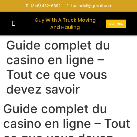
(346) 482-6892
tarrindell@gmail.com
Guy With A Truck Moving
Call Now
And Hauling
Guide complet du
casino en ligne –
Tout ce que vous
devez savoir
Guide complet du
casino en ligne – Tout