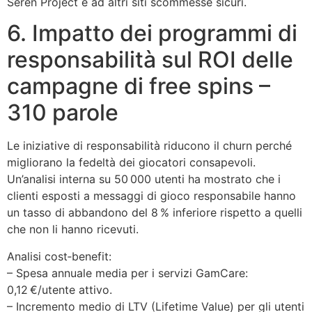
Seren Project e ad altri siti scommesse sicuri.
6. Impatto dei programmi di
responsabilità sul ROI delle
campagne di free spins –
310 parole
Le iniziative di responsabilità riducono il churn perché
migliorano la fedeltà dei giocatori consapevoli.
Un’analisi interna su 50 000 utenti ha mostrato che i
clienti esposti a messaggi di gioco responsabile hanno
un tasso di abbandono del 8 % inferiore rispetto a quelli
che non li hanno ricevuti.
Analisi cost‑benefit:
– Spesa annuale media per i servizi GamCare:
0,12 €/utente attivo.
– Incremento medio di LTV (Lifetime Value) per gli utenti