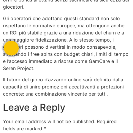
giocatori.
Gli operatori che adottano questi standard non solo
rispettano le normative europee, ma ottengono anche
un ROI più stabile grazie a una riduzione del churn e a
una maggiore fidelizzazione. Allo stesso tempo, i
giocatori possono divertirsi in modo consapevole,
sfruttando i free spins con budget chiari, limiti di tempo
e l’accesso immediato a risorse come GamCare e il
Seren Project.
Il futuro del gioco d’azzardo online sarà definito dalla
capacità di unire promozioni accattivanti a protezioni
concrete: una combinazione vincente per tutti.
Leave a Reply
Your email address will not be published.
Required
fields are marked
*