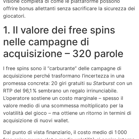
visione completa di come le piattaforme possono
offrire bonus allettanti senza sacrificare la sicurezza dei
giocatori.
1. Il valore dei free spins
nelle campagne di
acquisizione – 320 parole
I free spins sono il “carburante” delle campagne di
acquisizione perché trasformano l’incertezza in una
promessa concreta: 20 giri gratuiti su
Starburst
con un
RTP del 96,1 % sembrano un regalo irrinunciabile.
L’operatore sostiene un costo marginale – spesso il
valore medio di una scommessa moltiplicato per la
volatilità del gioco – ma ottiene un ritorno in termini di
acquisizione di nuovi wallet.
Dal punto di vista finanziario, il costo medio di 1 000