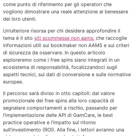
come punto di riferimento per gli operatori che
vogliono dimostrare una reale attenzione al benessere
dei loro utenti.
Un’ulteriore risorsa per chi desidera approfondire il
tema è il sito
siti scommesse non aams
, che raccoglie
informazioni utili sui bookmaker non AAMS e sui criteri
di sicurezza da osservare. In questo articolo
esploreremo come i free spins siano integrati in un
ecosistema di responsabilità, focalizzandoci sugli
aspetti tecnici, sui dati di conversione e sulle normative
europee.
Il percorso sarà diviso in otto capitoli: dal valore
promozionale dei free spins alla loro capacità di
segnalare comportamenti a rischio, passando per
l’implementazione delle API di GamCare, le best
practice operative e l’impatto sul ritorno
sull’investimento (ROI). Alla fine, i lettori avranno una