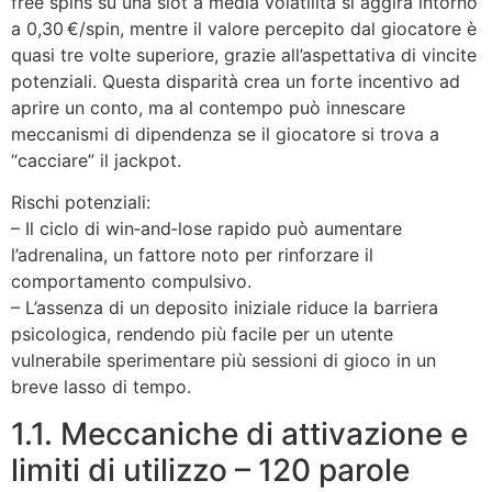
free spins su una slot a media volatilità si aggira intorno
a 0,30 €/spin, mentre il valore percepito dal giocatore è
quasi tre volte superiore, grazie all’aspettativa di vincite
potenziali. Questa disparità crea un forte incentivo ad
aprire un conto, ma al contempo può innescare
meccanismi di dipendenza se il giocatore si trova a
“cacciare” il jackpot.
Rischi potenziali:
– Il ciclo di win‑and‑lose rapido può aumentare
l’adrenalina, un fattore noto per rinforzare il
comportamento compulsivo.
– L’assenza di un deposito iniziale riduce la barriera
psicologica, rendendo più facile per un utente
vulnerabile sperimentare più sessioni di gioco in un
breve lasso di tempo.
1.1. Meccaniche di attivazione e
limiti di utilizzo – 120 parole