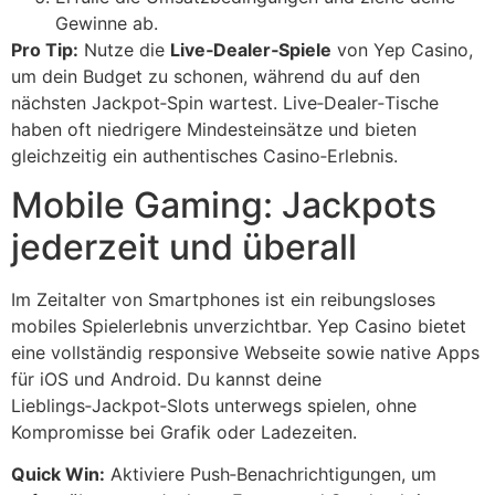
Gewinne ab.
Pro Tip:
Nutze die
Live‑Dealer‑Spiele
von Yep Casino,
um dein Budget zu schonen, während du auf den
nächsten Jackpot‑Spin wartest. Live‑Dealer‑Tische
haben oft niedrigere Mindesteinsätze und bieten
gleichzeitig ein authentisches Casino‑Erlebnis.
Mobile Gaming: Jackpots
jederzeit und überall
Im Zeitalter von Smartphones ist ein reibungsloses
mobiles Spielerlebnis unverzichtbar. Yep Casino bietet
eine vollständig responsive Webseite sowie native Apps
für iOS und Android. Du kannst deine
Lieblings‑Jackpot‑Slots unterwegs spielen, ohne
Kompromisse bei Grafik oder Ladezeiten.
Quick Win:
Aktiviere Push‑Benachrichtigungen, um