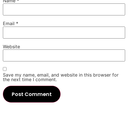
Name
*
Email
*
Website
Save my name, email, and website in this browser for
the next time I comment.