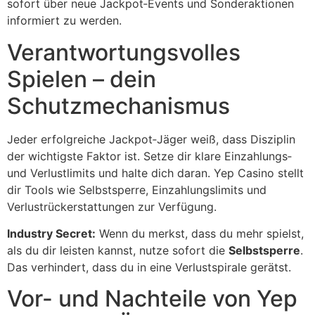
sofort über neue Jackpot‑Events und Sonderaktionen
informiert zu werden.
Verantwortungsvolles
Spielen – dein
Schutzmechanismus
Jeder erfolgreiche Jackpot‑Jäger weiß, dass Disziplin
der wichtigste Faktor ist. Setze dir klare Einzahlungs‑
und Verlustlimits und halte dich daran. Yep Casino stellt
dir Tools wie Selbstsperre, Einzahlungslimits und
Verlustrückerstattungen zur Verfügung.
Industry Secret:
Wenn du merkst, dass du mehr spielst,
als du dir leisten kannst, nutze sofort die
Selbstsperre
.
Das verhindert, dass du in eine Verlustspirale gerätst.
Vor- und Nachteile von Yep