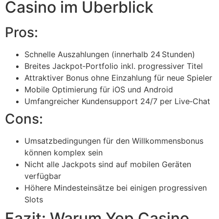
Casino im Überblick
Pros:
Schnelle Auszahlungen (innerhalb 24 Stunden)
Breites Jackpot‑Portfolio inkl. progressiver Titel
Attraktiver Bonus ohne Einzahlung für neue Spieler
Mobile Optimierung für iOS und Android
Umfangreicher Kundensupport 24/7 per Live‑Chat
Cons:
Umsatzbedingungen für den Willkommensbonus
können komplex sein
Nicht alle Jackpots sind auf mobilen Geräten
verfügbar
Höhere Mindesteinsätze bei einigen progressiven
Slots
Fazit: Warum Yep Casino