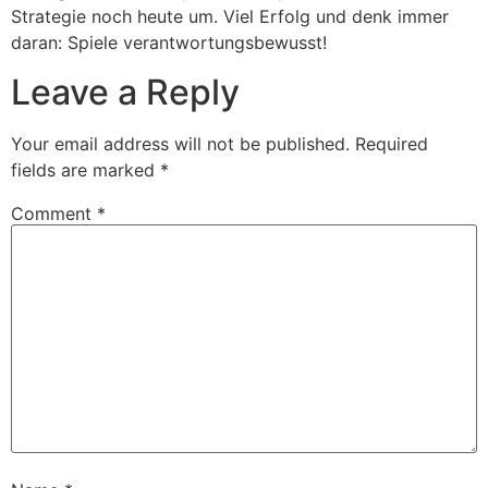
Strategie noch heute um. Viel Erfolg und denk immer
daran: Spiele verantwortungsbewusst!
Leave a Reply
Your email address will not be published.
Required
fields are marked
*
Comment
*