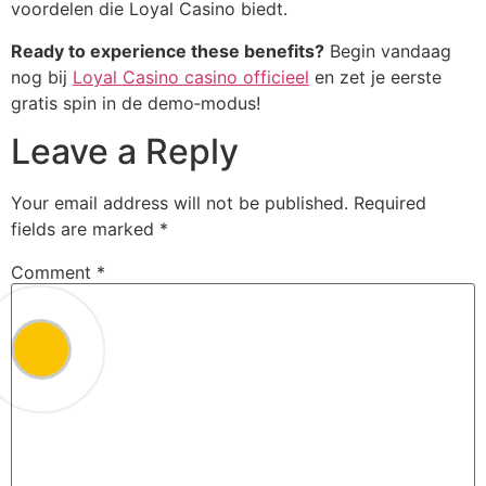
voordelen die Loyal Casino biedt.
Ready to experience these benefits?
Begin vandaag
nog bij
Loyal Casino casino officieel
en zet je eerste
gratis spin in de demo‑modus!
Leave a Reply
Your email address will not be published.
Required
fields are marked
*
Comment
*