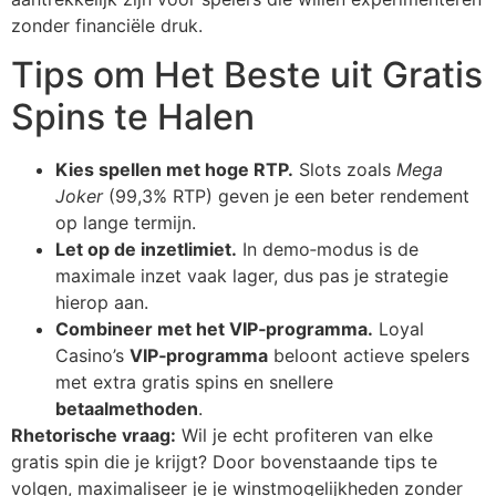
zonder financiële druk.
Tips om Het Beste uit Gratis
Spins te Halen
Kies spellen met hoge RTP.
Slots zoals
Mega
Joker
(99,3% RTP) geven je een beter rendement
op lange termijn.
Let op de inzetlimiet.
In demo‑modus is de
maximale inzet vaak lager, dus pas je strategie
hierop aan.
Combineer met het VIP‑programma.
Loyal
Casino’s
VIP‑programma
beloont actieve spelers
met extra gratis spins en snellere
betaalmethoden
.
Rhetorische vraag:
Wil je echt profiteren van elke
gratis spin die je krijgt? Door bovenstaande tips te
volgen, maximaliseer je je winstmogelijkheden zonder