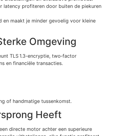
r latency profiteren door buiten de piekuren
d en maakt je minder gevoelig voor kleine
 Sterke Omgeving
eunt TLS 1.3-encryptie, two‑factor
 en financiële transacties.
ging of handmatige tussenkomst.
rsprong Heeft
 een directe motor achter een superieure