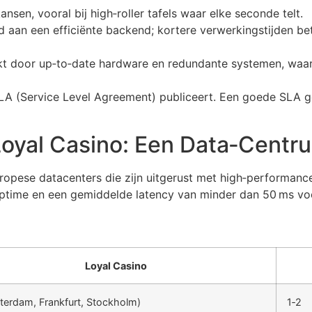
sen, vooral bij high‑roller tafels waar elke seconde telt.
 aan een efficiënte backend; kortere verwerkingstijden be
kt door up‑to‑date hardware en redundante systemen, waa
SLA (Service Level Agreement) publiceert. Een goede SLA g
 Loyal Casino: Een Data‑Centr
ropese datacenters die zijn uitgerust met high‑performan
ptime en een gemiddelde latency van minder dan 50 ms voo
Loyal Casino
terdam, Frankfurt, Stockholm)
1‑2