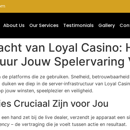
com
About Us
Our Services
Testimonials
Gallery
Con
acht van Loyal Casino:
tuur Jouw Spelervaring 
 de platforms die ze gebruiken. Snelheid, betrouwbaarheid 
el duiken we diep in de server‑infrastructuur van Loyal Cas
p jouw winsten, speelplezier en veiligheid.
s Cruciaal Zijn voor Jou
f een hand zet bij de live dealer, verzendt je apparaat een s
tency
– de vertraging die je voelt tussen actie en resultaat.