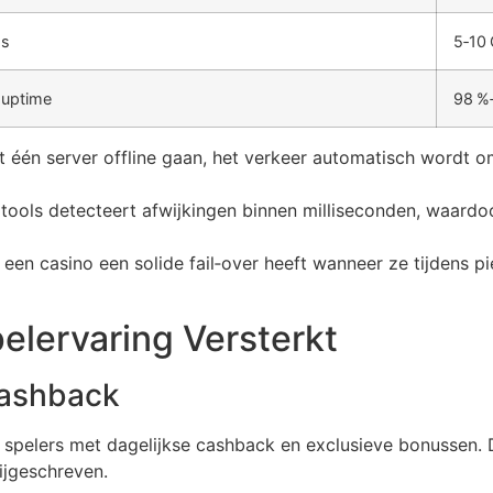
ps
5‑10
 uptime
98 %
 één server offline gaan, het verkeer automatisch wordt o
tools detecteert afwijkingen binnen milliseconden, waardo
een casino een solide fail‑over heeft wanneer ze tijdens pi
elervaring Versterkt
Cashback
 spelers met dagelijkse cashback en exclusieve bonussen.
ijgeschreven.