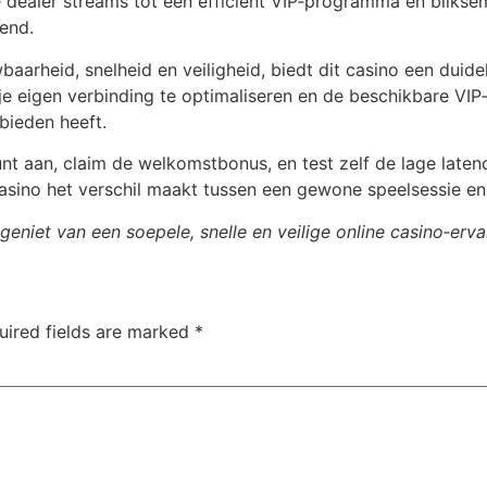
e dealer streams tot een efficiënt VIP‑programma en bliksems
end.
aarheid, snelheid en veiligheid, biedt dit casino een duid
 je eigen verbinding te optimaliseren en de beschikbare VIP
bieden heeft.
aan, claim de welkomstbonus, en test zelf de lage latency 
asino het verschil maakt tussen een gewone speelsessie en
 geniet van een soepele, snelle en veilige online casino‑erva
uired fields are marked
*