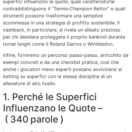
superfici influenzino le quote, quali caratteristiche
contraddistinguono il “Tennis‑Champion Bettor” e quali
strumenti possono trasformare una semplice
scommessa in una strategia di profitto sostenibile. Il
cashback, in particolare, si rivela un alleato prezioso
per chi desidera proteggere il proprio bankroll durante
tornei lunghi come il Roland Garros o Wimbledon.
Infine, forniremo un percorso passo‑passo, arricchito da
esempi concreti e da una checklist pratica, così che
anche i giocatori meno esperti possano avvicinarsi al
betting su superfici con la stessa disciplina di un
allenatore di alto livello.
1. Perché le Superfici
Influenzano le Quote –
( 340 parole )