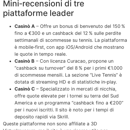
Mini‑recensioni di tre
piattaforme leader
Casinò A
– Offre un bonus di benvenuto del 150 %
fino a €300 e un cashback del 12 % sulle perdite
settimanali di scommesse su tennis. La piattaforma
è mobile‑first, con app iOS/Android che mostrano
le quote in tempo reale.
Casinò B
– Con licenza Curacao, propone un
“cashback su turnover” del 8 % per i primi €1.000
di scommesse mensili. La sezione “Live Tennis” è
dotata di streaming HD e di statistiche in‑play.
Casinò C
– Specializzato in mercati di nicchia,
offre quote elevate per i tornei su terra del Sud
America e un programma “cashback fino a €200”
per i nuovi iscritti. Il sito è noto per i tempi di
deposito rapidi via Skrill.
Queste piattaforme non sono affiliate a 3D