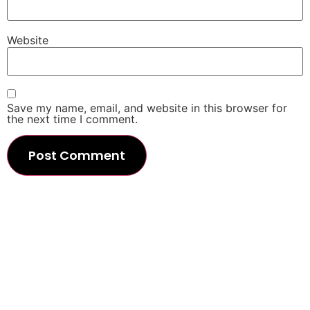
Website
Save my name, email, and website in this browser for
the next time I comment.