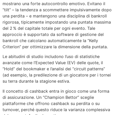
mostrano una forte autocontrollo emotivo. Evitano il
“tilt” – la tendenza a scommettere impulsivamente dopo
una perdita – e mantengono una disciplina di bankroll
rigorosa, tipicamente impostando una puntata massima
del 2 % del capitale totale per ogni evento. Tale
approccio è supportato da software di gestione del
bankroll che calcolano automaticamente la “Kelly
Criterion” per ottimizzare la dimensione della puntata.
Le abitudini di studio includono l’uso di statistiche
avanzate come l’Expected Value (EV) delle quote, il
“Hold” del bookmaker e l’analisi dei “circuit patterns”
(ad esempio, la predilezione di un giocatore per i tornei
su terra durante la stagione estiva.
Il concetto di cashback entra in gioco come una forma
di assicurazione. Un “Champion Bettor” sceglie
piattaforme che offrono cashback su perdita o su
turnover, perché questo riduce la varianza complessiva