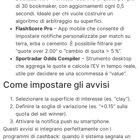
di 30 bookmaker, con aggiornamenti ogni 0,5
secondi. Ideale per chi vuole costruire un
algoritmo di arbitraggio su superfici.
FlashScore Pro
– App mobile che consente di
impostare notifiche personalizzate per match su
terra, erba o cemento. È possibile filtrare per
“quote over 2.00” o “cambio di quota > 5 %”.
Sportradar Odds Compiler
– Strumento desktop
che aggrega le quote e calcola l’EV in tempo reale,
utile per decidere se una scommessa è “value”.
Come impostare gli avvisi
Selezionare la superficie di interesse (es. “clay”).
Definire la soglia di variazione (es. “+0.15” sulla
quota del set winner).
Attivare la notifica push su smartphone.
Questi avvisi si integrano perfettamente con i
programmi di cashback: quando il sistema segnala un