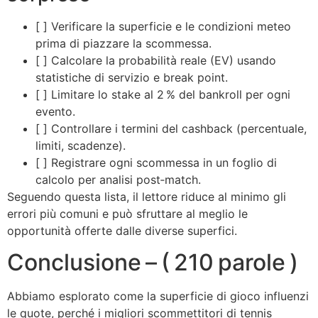
[ ] Verificare la superficie e le condizioni meteo
prima di piazzare la scommessa.
[ ] Calcolare la probabilità reale (EV) usando
statistiche di servizio e break point.
[ ] Limitare lo stake al 2 % del bankroll per ogni
evento.
[ ] Controllare i termini del cashback (percentuale,
limiti, scadenze).
[ ] Registrare ogni scommessa in un foglio di
calcolo per analisi post‑match.
Seguendo questa lista, il lettore riduce al minimo gli
errori più comuni e può sfruttare al meglio le
opportunità offerte dalle diverse superfici.
Conclusione – ( 210 parole )
Abbiamo esplorato come la superficie di gioco influenzi
le quote, perché i migliori scommettitori di tennis