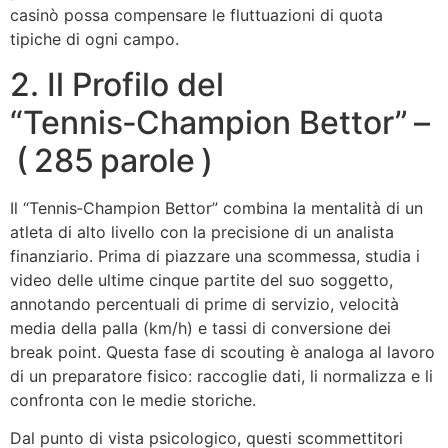
casinò possa compensare le fluttuazioni di quota
tipiche di ogni campo.
2. Il Profilo del
“Tennis‑Champion Bettor” –
( 285 parole )
Il “Tennis‑Champion Bettor” combina la mentalità di un
atleta di alto livello con la precisione di un analista
finanziario. Prima di piazzare una scommessa, studia i
video delle ultime cinque partite del suo soggetto,
annotando percentuali di prime di servizio, velocità
media della palla (km/h) e tassi di conversione dei
break point. Questa fase di scouting è analoga al lavoro
di un preparatore fisico: raccoglie dati, li normalizza e li
confronta con le medie storiche.
Dal punto di vista psicologico, questi scommettitori