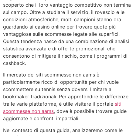
scoperto che il loro vantaggio competitivo non termina
sul campo. Oltre a studiare il servizio, il rovescio e le
condizioni atmosferiche, molti campioni stanno ora
guardando ai casinò online per trovare quote più
vantaggiose sulle scommesse legate alle superfici.
Questa tendenza nasce da una combinazione di analisi
statistica avanzata e di offerte promozionali che
consentono di mitigare il rischio, come i programmi di
cashback.
Il mercato dei siti scommesse non aams è
particolarmente ricco di opportunità per chi vuole
scommettere su tennis senza doversi limitare ai
bookmaker tradizionali. Per approfondire le differenze
tra le varie piattaforme, è utile visitare il portale
siti
scommesse non aams
, dove è possibile trovare guide
aggiornate e confronti imparziali.
Nel contesto di questa guida, analizzeremo come le