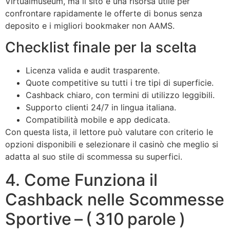
Virtualmuseum, ma il sito è una risorsa utile per
confrontare rapidamente le offerte di bonus senza
deposito e i migliori bookmaker non AAMS.
Checklist finale per la scelta
Licenza valida e audit trasparente.
Quote competitive su tutti i tre tipi di superficie.
Cashback chiaro, con termini di utilizzo leggibili.
Supporto clienti 24/7 in lingua italiana.
Compatibilità mobile e app dedicata.
Con questa lista, il lettore può valutare con criterio le
opzioni disponibili e selezionare il casinò che meglio si
adatta al suo stile di scommessa su superfici.
4. Come Funziona il
Cashback nelle Scommesse
Sportive – ( 310 parole )