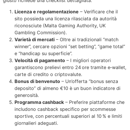
giusto richiede una checklist dettagliata:
Licenza e regolamentazione
– Verificare che il
sito possieda una licenza rilasciata da autorità
riconosciute (Malta Gaming Authority, UK
Gambling Commission).
Varietà di mercati
– Oltre ai tradizionali “match
winner”, cercare opzioni “set betting”, “game total”
e “handicap su superficie”.
Velocità di pagamento
– I migliori operatori
garantiscono prelievi entro 24 ore tramite e‑wallet,
carte di credito o criptovalute.
Bonus di benvenuto
– Un’offerta “bonus senza
deposito” di almeno €10 è un buon indicatore di
generosità.
Programma cashback
– Preferire piattaforme che
includono cashback specifico per scommesse
sportive, con percentuali superiori al 10 % e limiti
giornalieri adeguati.