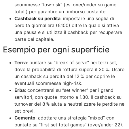
scommesse “low‑risk” (es. over/under su game
totali) per garantire un rimborso costante.
Cashback su perdita
: impostare una soglia di
perdita giornaliera (€100) oltre la quale si attiva
una pausa e si utilizza il cashback per recuperare
parte del capitale.
Esempio per ogni superficie
Terra
: puntare su “break of serve” nei terzi set,
dove la probabilità di rottura supera il 30 %. Usare
un cashback su perdita del 12 % per coprire le
eventuali scommesse high‑risk.
Erba
: concentrarsi su “set winner” per i grandi
servitori, con quote intorno a 1.80. Il cashback su
turnover del 8 % aiuta a neutralizzare le perdite nei
set brevi.
Cemento
: adottare una strategia “mixed” con
puntate su “first set total games” (over/under 22).