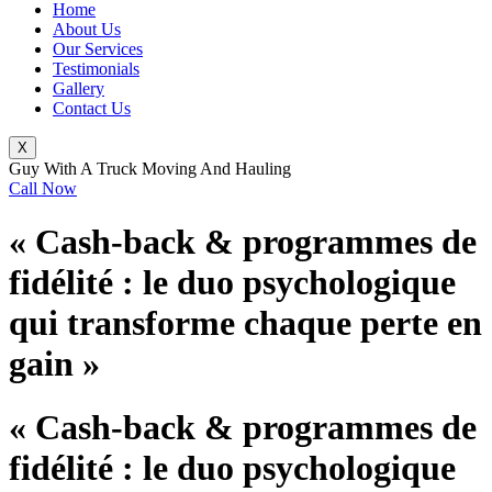
Home
About Us
Our Services
Testimonials
Gallery
Contact Us
X
Guy With A Truck Moving And Hauling
Call Now
« Cash‑back & programmes de
fidélité : le duo psychologique
qui transforme chaque perte en
gain »
« Cash‑back & programmes de
fidélité : le duo psychologique