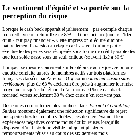
Le sentiment d’équité et sa portée sur la
perception du risque
Lorsque le cash‑back apparaît régulièrement – par exemple chaque
mercredi avec un retour fixe de 8 % – il transmet aux joueurs l’idée
d’un « fair play financier ». Cette impression d’équité diminue
naturellement l’aversion au risque car ils savent qu’une partie
éventuelle des pertes sera récupérée sous forme de crédit jouable dès
que leur solde passe sous un seuil critique (souvent fixé à 50 €).
L’impact se mesure clairement sur la tolérance au risque : selon une
enquête conduite auprès de membres actifs sur trois plateformes
françaises classées par Adivbois.Org comme
meilleur casino sans
verification
, plus de 63 % déclarent être prêts à augmenter leur mise
moyenne lorsqu’ils bénéficient d’au moins 10 % de cashback
mensuel versus seulement 38 % chez ceux n’en recevant pas.
Des études comportementales publiées dans
Journal of Gambling
Studies
montrent également une réduction significative du regret
post‑perte chez les membres fidèles ; ces derniers évaluent leurs
expériences négatives comme moins douloureuses lorsqu’ils
disposent d’un historique visible indiquant plusieurs
remboursements réussis au cours des six derniers mois.