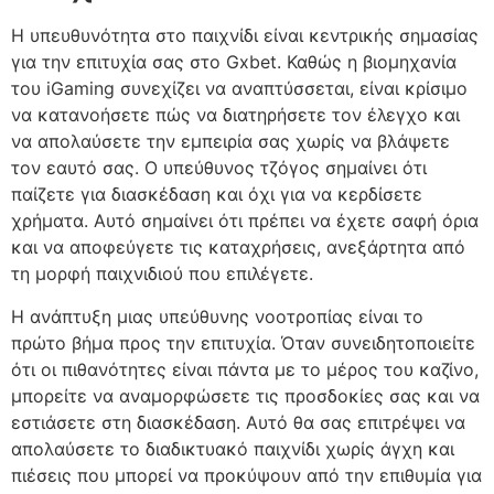
Η υπευθυνότητα στο παιχνίδι είναι κεντρικής σημασίας
για την επιτυχία σας στο Gxbet. Καθώς η βιομηχανία
του iGaming συνεχίζει να αναπτύσσεται, είναι κρίσιμο
να κατανοήσετε πώς να διατηρήσετε τον έλεγχο και
να απολαύσετε την εμπειρία σας χωρίς να βλάψετε
τον εαυτό σας. Ο υπεύθυνος τζόγος σημαίνει ότι
παίζετε για διασκέδαση και όχι για να κερδίσετε
χρήματα. Αυτό σημαίνει ότι πρέπει να έχετε σαφή όρια
και να αποφεύγετε τις καταχρήσεις, ανεξάρτητα από
τη μορφή παιχνιδιού που επιλέγετε.
Η ανάπτυξη μιας υπεύθυνης νοοτροπίας είναι το
πρώτο βήμα προς την επιτυχία. Όταν συνειδητοποιείτε
ότι οι πιθανότητες είναι πάντα με το μέρος του καζίνο,
μπορείτε να αναμορφώσετε τις προσδοκίες σας και να
εστιάσετε στη διασκέδαση. Αυτό θα σας επιτρέψει να
απολαύσετε το διαδικτυακό παιχνίδι χωρίς άγχη και
πιέσεις που μπορεί να προκύψουν από την επιθυμία για