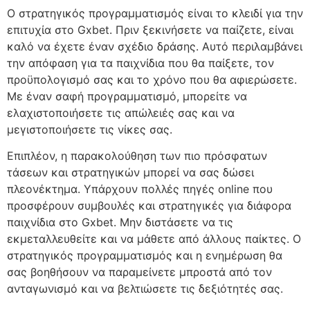
Ο στρατηγικός προγραμματισμός είναι το κλειδί για την
επιτυχία στο Gxbet. Πριν ξεκινήσετε να παίζετε, είναι
καλό να έχετε έναν σχέδιο δράσης. Αυτό περιλαμβάνει
την απόφαση για τα παιχνίδια που θα παίξετε, τον
προϋπολογισμό σας και το χρόνο που θα αφιερώσετε.
Με έναν σαφή προγραμματισμό, μπορείτε να
ελαχιστοποιήσετε τις απώλειές σας και να
μεγιστοποιήσετε τις νίκες σας.
Επιπλέον, η παρακολούθηση των πιο πρόσφατων
τάσεων και στρατηγικών μπορεί να σας δώσει
πλεονέκτημα. Υπάρχουν πολλές πηγές online που
προσφέρουν συμβουλές και στρατηγικές για διάφορα
παιχνίδια στο Gxbet. Μην διστάσετε να τις
εκμεταλλευθείτε και να μάθετε από άλλους παίκτες. Ο
στρατηγικός προγραμματισμός και η ενημέρωση θα
σας βοηθήσουν να παραμείνετε μπροστά από τον
ανταγωνισμό και να βελτιώσετε τις δεξιότητές σας.