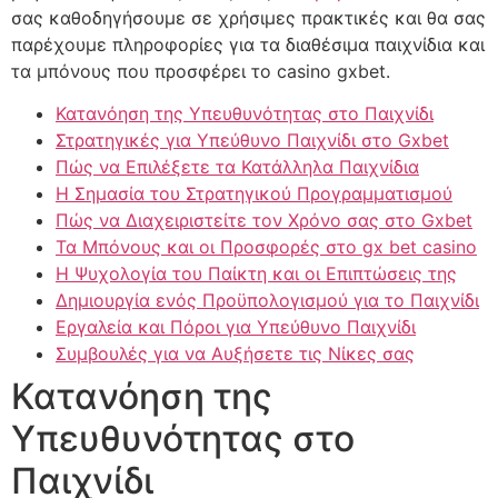
σας καθοδηγήσουμε σε χρήσιμες πρακτικές και θα σας
παρέχουμε πληροφορίες για τα διαθέσιμα παιχνίδια και
τα μπόνους που προσφέρει το casino gxbet.
Κατανόηση της Υπευθυνότητας στο Παιχνίδι
Στρατηγικές για Υπεύθυνο Παιχνίδι στο Gxbet
Πώς να Επιλέξετε τα Κατάλληλα Παιχνίδια
Η Σημασία του Στρατηγικού Προγραμματισμού
Πώς να Διαχειριστείτε τον Χρόνο σας στο Gxbet
Τα Μπόνους και οι Προσφορές στο gx bet casino
Η Ψυχολογία του Παίκτη και οι Επιπτώσεις της
Δημιουργία ενός Προϋπολογισμού για το Παιχνίδι
Εργαλεία και Πόροι για Υπεύθυνο Παιχνίδι
Συμβουλές για να Αυξήσετε τις Νίκες σας
Κατανόηση της
Υπευθυνότητας στο
Παιχνίδι