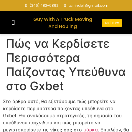
(346) 482-6892
tarrindell@gmail.com
Guy With A Truck Moving
Call Now
And Hauling
Πώς να Κερδίσετε
Περισσότερα
Παίζοντας Υπεύθυνα
στο Gxbet
Στο άρθρο αυτό, θα εξετάσουμε πώς μπορείτε να
κερδίσετε περισσότερα παίζοντας υπεύθυνα στο
Gxbet. Θα αναλύσουμε στρατηγικές, τη σημασία του
υπεύθυνου παιχνιδιού και πώς μπορείτε να
μεγιστοποιήσετε τις νίκες σας στο
μάρκα
. Επιπλέον, θα