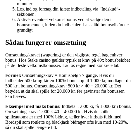
minutter.
Log ind og foretag din første indbetaling via “Indskud”-
sektionen.
Aktivér eventuel velkomstbonus ved at vælge den i
bonusmenuen, inden du indbetaler. Læs altid bonusvilkårene
grundigt.
Sådan fungerer omsætning
Omsætningskravet (wagering) er den vigtigste regel bag enhver
bonus. Hos Stake casino gælder typisk et krav på 40x bonusbeløbet
på de fleste velkomstbonusser. Lad os regne med konkrete tal:
Formel:
Omsætningskrav = Bonusbeløb × gange. Hvis du
indbetaler 500 kr og får en 100% bonus op til 1.000 kr, modtager du
500 kr i bonus. Omsætningskrav: 500 kr × 40 = 20.000 kr. Det
betyder, at du skal spille for 20.000 kr, før gevinster fra bonussen
kan hæves.
Eksempel med maks bonus:
Indbetal 1.000 kr, få 1.000 kr i bonus
Omsætningskrav: 1.000 × 40 = 40.000 kr. Hvis du spiller
spilleautomater med 100% bidrag, tæller hver indsats fuldt med.
Bordspil som roulette og blackjack bidrager ofte kun med 10-20%,
så du skal spille længere tid.