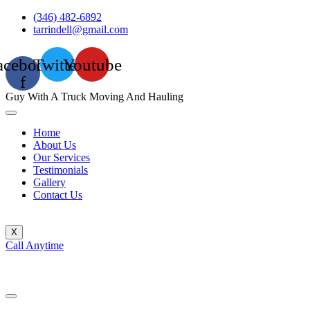
Skip
(346) 482-6892
to
tarrindell@gmail.com
content
acebook-
Twitter
Youtube
f
Guy With A Truck Moving And Hauling
Home
About Us
Our Services
Testimonials
Gallery
Contact Us
X
Call Anytime
(346) 482-6892