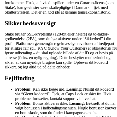
forekomme. Husk, at hvis du spiller under en Curacao-licens (som
Stake), kan gevinster være skattepligtige i Danmark – tjek med
Skattestyrelsen. Det er en god idé at gemme transaktionshistorik.
Sikkerhedsoversigt
Stake bruger SSL-kryptering (128-bit eller højere) og to-faktor-
godkendelse (2FA), som du bør aktivere under “Sikkerhed” i din
profil. Platformen gennemgår regelmæssige revisioner af tredjepart
for at sikre fair spil. KYC (Know Your Customer) er obligatorisk før
første udbetaling – du skal uploade billede af dit ID og et bevis på
adresse (f.eks. en nylig regning). Dette beskytter mod svindel og
sikrer, at kun myndige brugere kan spille. Opbevar dit kodeord
sikkert, og log altid ud på delte enheder.
Fejlfinding
Problem:
Kan ikke logge ind.
Løsning:
Nulstil dit kodeord
via “Glemt kodeord”. Tjek, at Caps Lock er slået fra. Hvis
problemet fortsætter, kontakt support via livechat.
Problem:
Bonus aktiveres ikke.
Løsning:
Bekræft, at du har
valgt bonussen i indbetalingsmenuen. Nogle bonusser kræver
en bonuskode, som du finder i kampagne-e-mails.