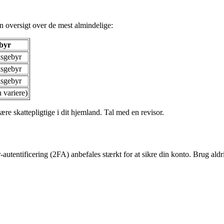
en oversigt over de mest almindelige:
byr
sgebyr
sgebyr
sgebyr
 variere)
e skattepligtige i dit hjemland. Tal med en revisor.
or-autentificering (2FA) anbefales stærkt for at sikre din konto. Brug 