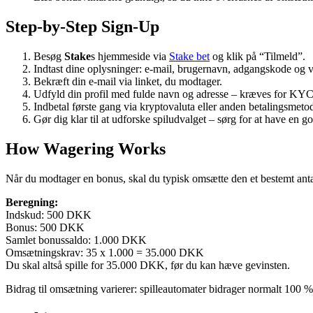
Step-by-Step Sign-Up
Besøg
Stake
s hjemmeside via
Stake bet
og klik på “Tilmeld”.
Indtast dine oplysninger: e-mail, brugernavn, adgangskode og v
Bekræft din e-mail via linket, du modtager.
Udfyld din profil med fulde navn og adresse – kræves for KYC
Indbetal første gang via kryptovaluta eller anden betalingsmeto
Gør dig klar til at udforske spiludvalget – sørg for at have en go
How Wagering Works
Når du modtager en bonus, skal du typisk omsætte den et bestemt a
Beregning:
Indskud: 500 DKK
Bonus: 500 DKK
Samlet bonussaldo: 1.000 DKK
Omsætningskrav: 35 x 1.000 = 35.000 DKK
Du skal altså spille for 35.000 DKK, før du kan hæve gevinsten.
Bidrag til omsætning varierer: spilleautomater bidrager normalt 100 %,