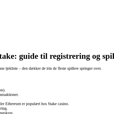
e: guide til registrering og spi
e tjekliste – den dækker de trin de fleste spillere springer over.
on).
ansaktioner.
ller Ethereum er populært hos Stake casino.
ring.
ingskrav.