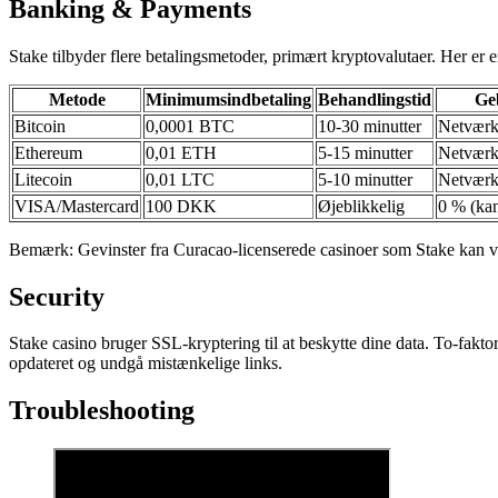
Banking & Payments
Stake tilbyder flere betalingsmetoder, primært kryptovalutaer. Her er 
Metode
Minimumsindbetaling
Behandlingstid
Ge
Bitcoin
0,0001 BTC
10-30 minutter
Netværk
Ethereum
0,01 ETH
5-15 minutter
Netværk
Litecoin
0,01 LTC
5-10 minutter
Netværk
VISA/Mastercard
100 DKK
Øjeblikkelig
0 % (kan
Bemærk: Gevinster fra Curacao-licenserede casinoer som Stake kan vær
Security
Stake casino bruger SSL-kryptering til at beskytte dine data. To-fakt
opdateret og undgå mistænkelige links.
Troubleshooting