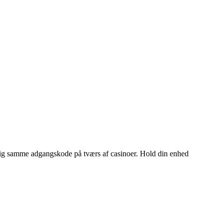
aldrig samme adgangskode på tværs af casinoer. Hold din enhed