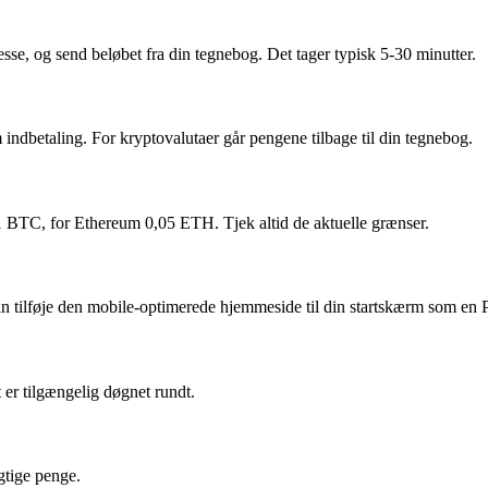
sse, og send beløbet fra din tegnebog. Det tager typisk 5-30 minutter.
indbetaling. For kryptovalutaer går pengene tilbage til din tegnebog.
1 BTC, for Ethereum 0,05 ETH. Tjek altid de aktuelle grænser.
kan tilføje den mobile-optimerede hjemmeside til din startskærm som en
 er tilgængelig døgnet rundt.
gtige penge.