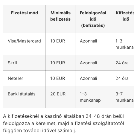
Fizetési mód
Minimális
Feldolgozási
Kifizeté
befizetés
idő
idő
(befizetés)
Visa/Mastercard
10 EUR
Azonnali
1–3
munkana
Skrill
10 EUR
Azonnali
24 óra
Neteller
10 EUR
Azonnali
24 óra
Banki átutalás
20 EUR
1–3
3–7
munkanap
munkana
A kifizetéseknél a kaszinó általában 24–48 órán belül
feldolgozza a kérelmet, majd a fizetési szolgáltatótól
függően további idővel számolj.