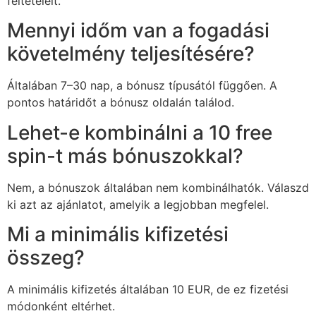
feltételeit.
Mennyi időm van a fogadási
követelmény teljesítésére?
Általában 7–30 nap, a bónusz típusától függően. A
pontos határidőt a bónusz oldalán találod.
Lehet-e kombinálni a 10 free
spin-t más bónuszokkal?
Nem, a bónuszok általában nem kombinálhatók. Válaszd
ki azt az ajánlatot, amelyik a legjobban megfelel.
Mi a minimális kifizetési
összeg?
A minimális kifizetés általában 10 EUR, de ez fizetési
módonként eltérhet.