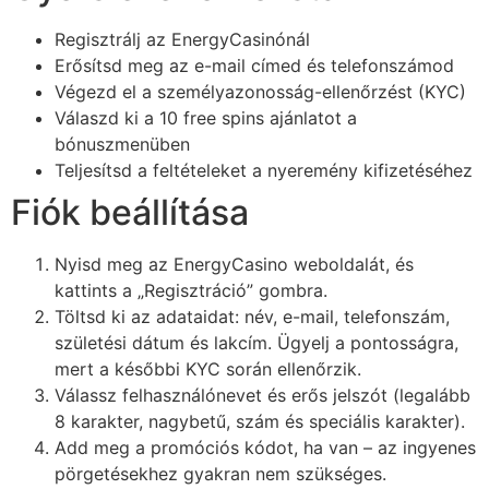
Regisztrálj az EnergyCasinónál
Erősítsd meg az e-mail címed és telefonszámod
Végezd el a személyazonosság-ellenőrzést (KYC)
Válaszd ki a 10 free spins ajánlatot a
bónuszmenüben
Teljesítsd a feltételeket a nyeremény kifizetéséhez
Fiók beállítása
Nyisd meg az EnergyCasino weboldalát, és
kattints a „Regisztráció” gombra.
Töltsd ki az adataidat: név, e-mail, telefonszám,
születési dátum és lakcím. Ügyelj a pontosságra,
mert a későbbi KYC során ellenőrzik.
Válassz felhasználónevet és erős jelszót (legalább
8 karakter, nagybetű, szám és speciális karakter).
Add meg a promóciós kódot, ha van – az ingyenes
pörgetésekhez gyakran nem szükséges.